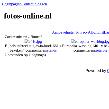
Beginpagina
Contact
Inloggen
fotos-online.nl
Aanbevelingen|Privacy
Albumlijst
Laa
Zoekresultaten - "kunst"
Bijbels tafereel in glas-in-lood
1661 x
Europalia 'washing'
1401 x be
bekeken
4 commentaren
islands
commentaren
pieterbie
2 bestanden op 1 pagina(s)
Powered by
C