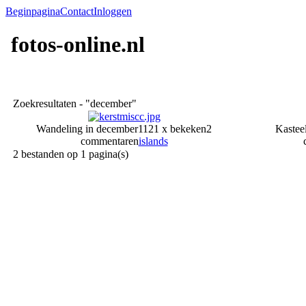
Beginpagina
Contact
Inloggen
fotos-online.nl
Zoekresultaten - "december"
Wandeling in december
1121 x bekeken
2
Kastee
commentaren
islands
2 bestanden op 1 pagina(s)