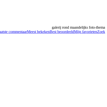
galerij rond maandelijks foto-thema
aatste commentaar
Meest bekeken
Best beoordeeld
Mijn favorieten
Zoek