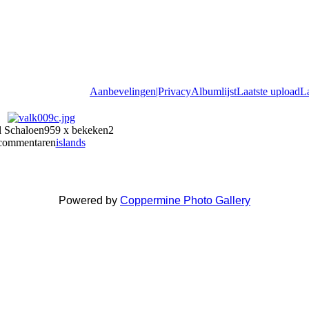
Aanbevelingen|Privacy
Albumlijst
Laatste upload
L
l Schaloen
959 x bekeken
2
commentaren
islands
Powered by
Coppermine Photo Gallery