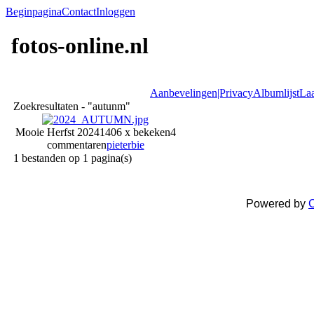
Beginpagina
Contact
Inloggen
fotos-online.nl
Aanbevelingen|Privacy
Albumlijst
Laa
Zoekresultaten - "autunm"
Mooie Herfst 2024
1406 x bekeken
4
commentaren
pieterbie
1 bestanden op 1 pagina(s)
Powered by
C