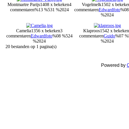
Montmartre Parijs
1408 x bekeken
4
Vogelmelk
1502 x bekeke
commentaren
%13 %531 %2024
commentaren
Edwardfoto
%08
%2024
Camelia
1356 x bekeken
3
Klaproos
1542 x bekeken
commentaren
Edwardfoto
%08 %524
commentaren
Guido
%07 %
%2024
%2024
20 bestanden op 1 pagina(s)
Powered by
C