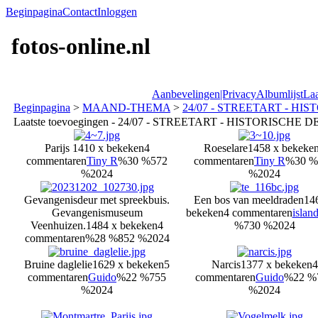
Beginpagina
Contact
Inloggen
fotos-online.nl
Aanbevelingen|Privacy
Albumlijst
Laa
Beginpagina
>
MAAND-THEMA
>
24/07 - STREETART - HI
Laatste toevoegingen - 24/07 - STREETART - HISTORISCHE 
Parijs
1410 x bekeken
4
Roeselare
1458 x bekeke
commentaren
Tiny R
%30 %572
commentaren
Tiny R
%30 %
%2024
%2024
Gevangenisdeur met spreekbuis.
Een bos van meeldraden
14
Gevangenismuseum
bekeken
4 commentaren
islan
Veenhuizen.
1484 x bekeken
4
%730 %2024
commentaren
%28 %852 %2024
Bruine daglelie
1629 x bekeken
5
Narcis
1377 x bekeken
4
commentaren
Guido
%22 %755
commentaren
Guido
%22 %
%2024
%2024