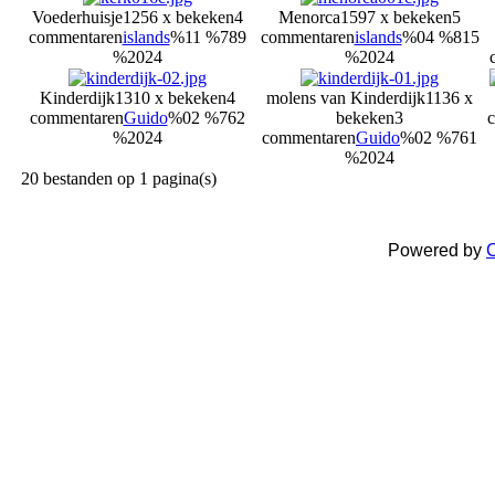
Voederhuisje
1256 x bekeken
4
Menorca
1597 x bekeken
5
commentaren
islands
%11 %789
commentaren
islands
%04 %815
%2024
%2024
Kinderdijk
1310 x bekeken
4
molens van Kinderdijk
1136 x
commentaren
Guido
%02 %762
bekeken
3
%2024
commentaren
Guido
%02 %761
%2024
20 bestanden op 1 pagina(s)
Powered by
C