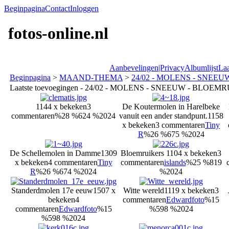
Beginpagina
Contact
Inloggen
fotos-online.nl
Aanbevelingen|Privacy
Albumlijst
Laa
Beginpagina
>
MAAND-THEMA
>
24/02 - MOLENS - SNEEUW
Laatste toevoegingen - 24/02 - MOLENS - SNEEUW - BLOEMRU
1144 x bekeken
3
De Koutermolen in Harelbeke
commentaren
%28 %624 %2024
vanuit een ander standpunt.
1158
x bekeken
3 commentaren
Tiny
R
%26 %675 %2024
De Schellemolen in Damme
1309
Bloemruikers
1104 x bekeken
3
x bekeken
4 commentaren
Tiny
commentaren
islands
%25 %819
R
%26 %674 %2024
%2024
Standerdmolen 17e eeuw
1507 x
Witte wereld
1119 x bekeken
3
bekeken
4
commentaren
Edwardfoto
%15
commentaren
Edwardfoto
%15
%598 %2024
%598 %2024