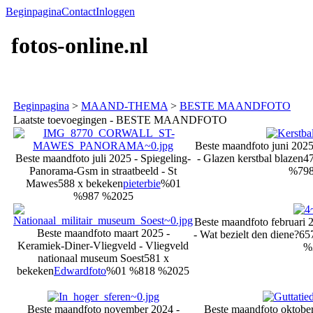
Beginpagina
Contact
Inloggen
fotos-online.nl
Beginpagina
>
MAAND-THEMA
>
BESTE MAANDFOTO
Laatste toevoegingen - BESTE MAANDFOTO
Beste maandfoto juni 2025
Beste maandfoto juli 2025 - Spiegeling-
- Glazen kerstbal blazen
47
Panorama-Gsm in straatbeeld - St
%798
Mawes
588 x bekeken
pieterbie
%01
%987 %2025
Beste maandfoto februari
Beste maandfoto maart 2025 -
- Wat bezielt den diene?
65
Keramiek-Diner-Vliegveld - Vliegveld
%
nationaal museum Soest
581 x
bekeken
Edwardfoto
%01 %818 %2025
Beste maandfoto november 2024 -
Beste maandfoto oktober