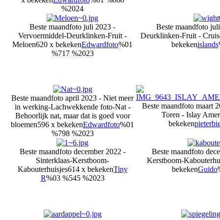
%2024
Beste maandfoto juli 2023 -
Beste maandfoto jul
Vervoermiddel-Deurklinken-Fruit -
Deurklinken-Fruit - Cruis
Meloen
620 x bekeken
Edwardfoto
%01
bekeken
islands
%717 %2023
Beste maandfoto april 2023 - Niet meer
Beste maandfoto maart 2
in werking-Lachwekkende foto-Nat -
Toren - Islay Am
Behoorlijk nat, maar dat is goed voor
bekeken
pieterbi
bloemen
596 x bekeken
Edwardfoto
%01
%798 %2023
Beste maandfoto december 2022 -
Beste maandfoto dece
Sinterklaas-Kerstboom-
Kerstboom-Kabouterhui
Kabouterhuisjes
614 x bekeken
Tiny
bekeken
Guido
R
%03 %545 %2023