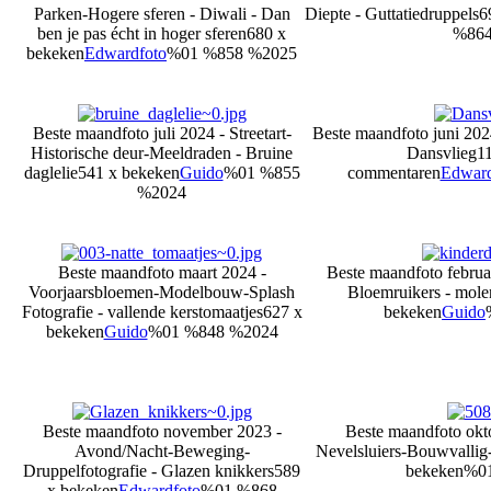
Parken-Hogere sferen - Diwali - Dan
Diepte - Guttatiedruppels
6
ben je pas écht in hoger sferen
680 x
%864
bekeken
Edwardfoto
%01 %858 %2025
Beste maandfoto juli 2024 - Streetart-
Beste maandfoto juni 202
Historische deur-Meeldraden - Bruine
Dansvlieg
1
daglelie
541 x bekeken
Guido
%01 %855
commentaren
Edward
%2024
Beste maandfoto maart 2024 -
Beste maandfoto febru
Voorjaarsbloemen-Modelbouw-Splash
Bloemruikers - mole
Fotografie - vallende kerstomaatjes
627 x
bekeken
Guido
bekeken
Guido
%01 %848 %2024
Beste maandfoto november 2023 -
Beste maandfoto ok
Avond/Nacht-Beweging-
Nevelsluiers-Bouwvallig
Druppelfotografie - Glazen knikkers
589
bekeken
%0
x bekeken
Edwardfoto
%01 %868