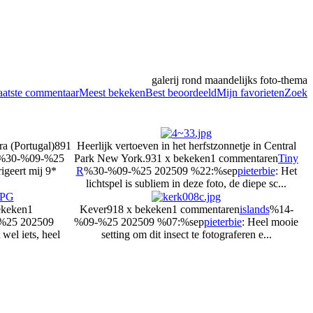
galerij rond maandelijks foto-thema
aatste commentaar
Meest bekeken
Best beoordeeld
Mijn favorieten
Zoek
ra (Portugal)
891
Heerlijk vertoeven in het herfstzonnetje in Central
%30-%09-%25
Park New York.
931 x bekeken
1 commentaren
Tiny
trigeert mij 9*
R
%30-%09-%25 202509 %22:%sep
pieterbie
: Het
lichtspel is subliem in deze foto, de diepe sc...
ekeken
1
Kever
918 x bekeken
1 commentaren
islands
%14-
%25 202509
%09-%25 202509 %07:%sep
pieterbie
: Heel mooie
 wel iets, heel
setting om dit insect te fotograferen e...