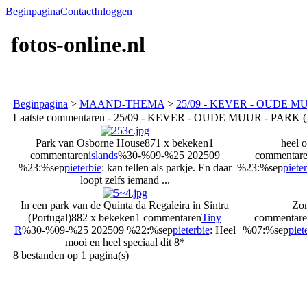
Beginpagina
Contact
Inloggen
fotos-online.nl
Beginpagina
>
MAAND-THEMA
>
25/09 - KEVER - OUDE MUU
Laatste commentaren - 25/09 - KEVER - OUDE MUUR - PARK (g
Park van Osborne House
871 x bekeken
1
heel 
commentaren
islands
%30-%09-%25 202509
commentar
%23:%sep
pieterbie
: kan tellen als parkje. En daar
%23:%sep
piete
loopt zelfs iemand ...
In een park van de Quinta da Regaleira in Sintra
Zo
(Portugal)
882 x bekeken
1 commentaren
Tiny
commentare
R
%30-%09-%25 202509 %22:%sep
pieterbie
: Heel
%07:%sep
piet
mooi en heel speciaal dit 8*
8 bestanden op 1 pagina(s)