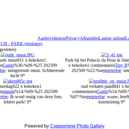
Aanbevelingen|Privacy
Albumlijst
Laatste upload
L
R - PARK (gesloten)
esloten)
oude muur
811 x bekeken
1
Park bij het Palacio da Pena in Sint
en
Guido
%30-%09-%25 202509
x bekeken
1 commentaren
Tiny R
rbie
: intrigerende muur. Schitterende
202509 %22:%sep
pieterbie
: in
lucht 9*
merdag
922 x bekeken
1
oud verlaten pand
841 x b
n
islands
%14-%09-%25 202509
commentaren
Guido
%14-%09-
erbie
: Ik word rustig van deze foto,
%07:%sep
pieterbie
: waaw, heeft
lekker park! 9*
kunstzinnig 9*
Powered by
Coppermine Photo Gallery