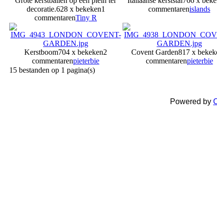
Grote kerstballen op een plein ter
Italiaanse kerststal
766 x bek
decoratie.
628 x bekeken
1
commentaren
islands
commentaren
Tiny R
Kerstboom
704 x bekeken
2
Covent Garden
817 x bekek
commentaren
pieterbie
commentaren
pieterbie
15 bestanden op 1 pagina(s)
Powered by
C