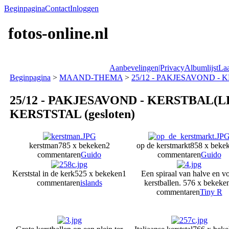
Beginpagina
Contact
Inloggen
fotos-online.nl
Aanbevelingen|Privacy
Albumlijst
Laa
Beginpagina
>
MAAND-THEMA
>
25/12 - PAKJESAVOND - K
25/12 - PAKJESAVOND - KERSTBAL(LE
KERSTSTAL (gesloten)
kerstman
785 x bekeken
2
op de kerstmarkt
858 x beke
commentaren
Guido
commentaren
Guido
Kerststal in de kerk
525 x bekeken
1
Een spiraal van halve en vo
commentaren
islands
kerstballen.
576 x bekeke
commentaren
Tiny R