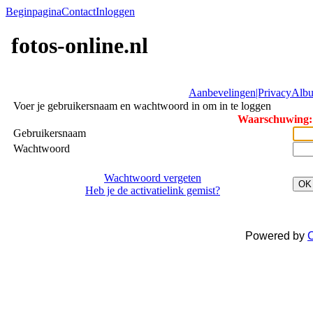
Beginpagina
Contact
Inloggen
fotos-online.nl
Aanbevelingen|Privacy
Albu
Voer je gebruikersnaam en wachtwoord in om in te loggen
Waarschuwing: 
Gebruikersnaam
Wachtwoord
Wachtwoord vergeten
OK
Heb je de activatielink gemist?
Powered by
C