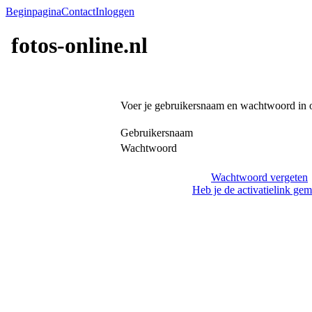
Beginpagina
Contact
Inloggen
fotos-online.nl
Voer je gebruikersnaam en wachtwoord in 
Gebruikersnaam
Wachtwoord
Wachtwoord vergeten
Heb je de activatielink gem