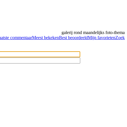
galerij rond maandelijks foto-thema
aatste commentaar
Meest bekeken
Best beoordeeld
Mijn favorieten
Zoek