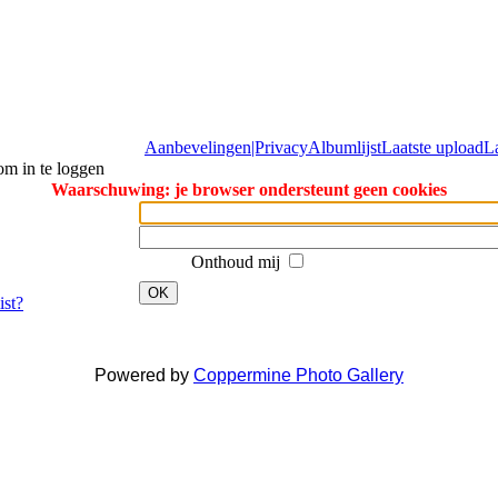
Aanbevelingen|Privacy
Albumlijst
Laatste upload
L
om in te loggen
Waarschuwing: je browser ondersteunt geen cookies
Onthoud mij
OK
ist?
Powered by
Coppermine Photo Gallery