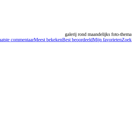
galerij rond maandelijks foto-thema
aatste commentaar
Meest bekeken
Best beoordeeld
Mijn favorieten
Zoek