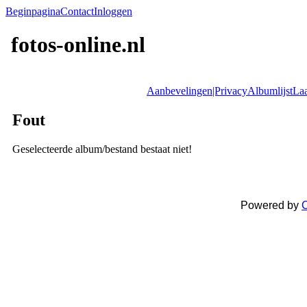
Beginpagina
Contact
Inloggen
fotos-online.nl
Aanbevelingen|Privacy
Albumlijst
Laa
Fout
Geselecteerde album/bestand bestaat niet!
Powered by
C