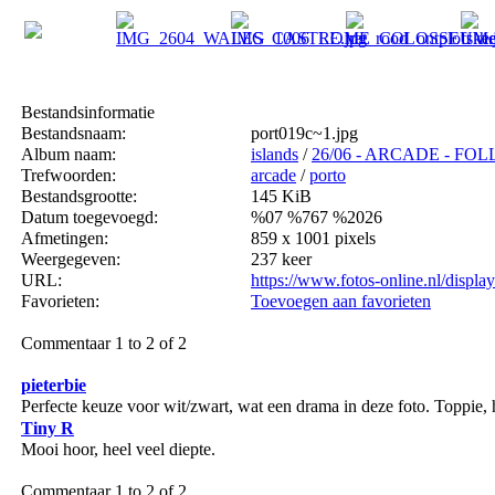
Bestandsinformatie
Bestandsnaam:
port019c~1.jpg
Album naam:
islands
/
26/06 - ARCADE - FOLL
Trefwoorden:
arcade
/
porto
Bestandsgrootte:
145 KiB
Datum toegevoegd:
%07 %767 %2026
Afmetingen:
859 x 1001 pixels
Weergegeven:
237 keer
URL:
https://www.fotos-online.nl/disp
Favorieten:
Toevoegen aan favorieten
Commentaar 1 to 2 of 2
pieterbie
Perfecte keuze voor wit/zwart, wat een drama in deze foto. Toppie, 
Tiny R
Mooi hoor, heel veel diepte.
Commentaar 1 to 2 of 2