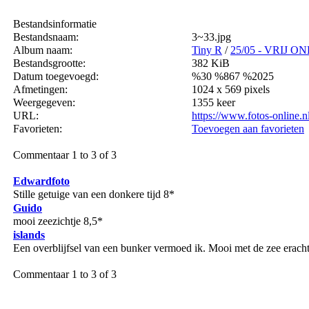
Bestandsinformatie
Bestandsnaam:
3~33.jpg
Album naam:
Tiny R
/
25/05 - VRIJ O
Bestandsgrootte:
382 KiB
Datum toegevoegd:
%30 %867 %2025
Afmetingen:
1024 x 569 pixels
Weergegeven:
1355 keer
URL:
https://www.fotos-online.
Favorieten:
Toevoegen aan favorieten
Commentaar 1 to 3 of 3
Edwardfoto
Stille getuige van een donkere tijd 8*
Guido
mooi zeezichtje 8,5*
islands
Een overblijfsel van een bunker vermoed ik. Mooi met de zee eracht
Commentaar 1 to 3 of 3