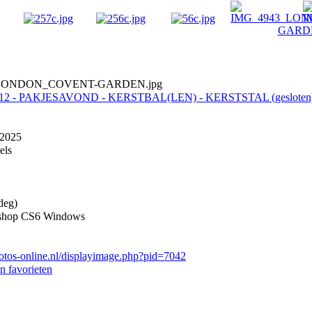
LONDON_COVENT-GARDEN.jpg
/12 - PAKJESAVOND - KERSTBAL(LEN) - KERSTSTAL (gesloten
2025
els
deg)
shop CS6 Windows
otos-online.nl/displayimage.php?pid=7042
n favorieten