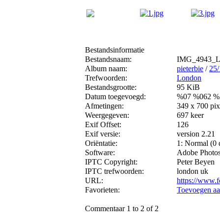
Bestandsinformatie
Bestandsnaam:
IMG_4943_
Album naam:
pieterbie
/
25
Trefwoorden:
London
Bestandsgrootte:
95 KiB
Datum toegevoegd:
%07 %062 %
Afmetingen:
349 x 700 pix
Weergegeven:
697 keer
Exif Offset:
126
Exif versie:
version 2.21
Oriëntatie:
1: Normal (0 
Software:
Adobe Photo
IPTC Copyright:
Peter Beyen
IPTC trefwoorden:
london uk
URL:
https://www.f
Favorieten:
Toevoegen aa
Commentaar 1 to 2 of 2