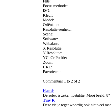
Flits:
Focus methode:
ISO:
Kleur:
Model:
Oriëntatie:
Resolutie eenheid:
Scene:
Software:
Witbalans:
X Resolutie:
Y Resolutie:
YCbCr Positie:
Zoom:
URL:
Favorieten:
Commentaar 1 to 2 of 2
islands
De solex is zeker nostalgie. Mooi beeld. 8*
Tiny R
Deze zie je tegenwoordig ook niet veel meer