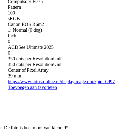
Compulsory Flash
Pattern
100
sRGB
Canon EOS R6m2
1: Normal (0 deg)
Inch
0
ACDSee Ultimate 2025
0
350 dots per ResolutionUnit
350 dots per ResolutionUnit
Center of Pixel Array
39 mm
https://www.fotos-online.nl/displayimage.php?pid=6997
Toevoegen aan favorieten
. De foto is heel mooi van kleur, 9*