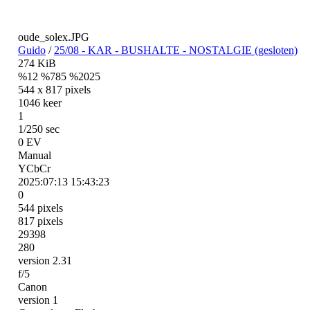
oude_solex.JPG
Guido
/
25/08 - KAR - BUSHALTE - NOSTALGIE (gesloten)
274 KiB
%12 %785 %2025
544 x 817 pixels
1046 keer
1
1/250 sec
0 EV
Manual
YCbCr
2025:07:13 15:43:23
0
544 pixels
817 pixels
29398
280
version 2.31
f/5
Canon
version 1