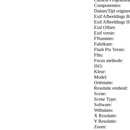
Componenten:
Datum/Tijd originee
Exif Afbeeldings B
Exif Afbeeldings H
Exif Offset:
Exif versie:
FNummer:
Fabrikant:
Flash Pix Versie:
Flits:
Focus methode:
ISO:
Kleur:
Model:
Oriëntatie:
Resolutie eenheid:
Scene:
Scene Type:
Software:
Witbalans:
X Resolutie:
Y Resolutie:
Zoom: