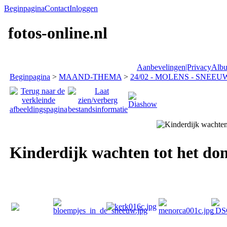
Beginpagina
Contact
Inloggen
fotos-online.nl
Aanbevelingen|Privacy
Albu
Beginpagina
>
MAAND-THEMA
>
24/02 - MOLENS - SNEEUW
Kinderdijk wachten tot het donk