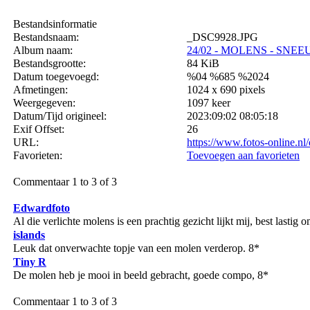
Bestandsinformatie
Bestandsnaam:
_DSC9928.JPG
Album naam:
24/02 - MOLENS - SNEE
Bestandsgrootte:
84 KiB
Datum toegevoegd:
%04 %685 %2024
Afmetingen:
1024 x 690 pixels
Weergegeven:
1097 keer
Datum/Tijd origineel:
2023:09:02 08:05:18
Exif Offset:
26
URL:
https://www.fotos-online.n
Favorieten:
Toevoegen aan favorieten
Commentaar 1 to 3 of 3
Edwardfoto
Al die verlichte molens is een prachtig gezicht lijkt mij, best lastig 
islands
Leuk dat onverwachte topje van een molen verderop. 8*
Tiny R
De molen heb je mooi in beeld gebracht, goede compo, 8*
Commentaar 1 to 3 of 3