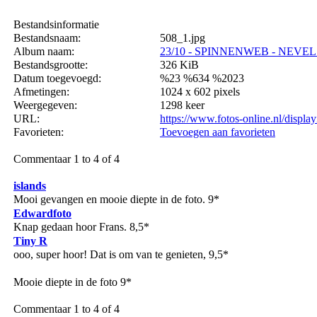
Bestandsinformatie
Bestandsnaam:
508_1.jpg
Album naam:
23/10 - SPINNENWEB - NEVEL
Bestandsgrootte:
326 KiB
Datum toegevoegd:
%23 %634 %2023
Afmetingen:
1024 x 602 pixels
Weergegeven:
1298 keer
URL:
https://www.fotos-online.nl/displ
Favorieten:
Toevoegen aan favorieten
Commentaar 1 to 4 of 4
islands
Mooi gevangen en mooie diepte in de foto. 9*
Edwardfoto
Knap gedaan hoor Frans. 8,5*
Tiny R
ooo, super hoor! Dat is om van te genieten, 9,5*
Mooie diepte in de foto 9*
Commentaar 1 to 4 of 4