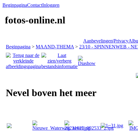
Beginpagina
Contact
Inloggen
fotos-online.nl
Aanbevelingen|Privacy
Albu
Beginpagina
>
MAAND-THEMA
>
23/10 - SPINNENWEB - N
Nevel boven het meer