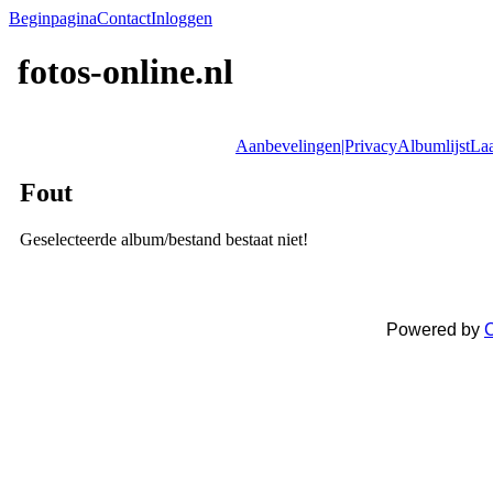
Beginpagina
Contact
Inloggen
fotos-online.nl
Aanbevelingen|Privacy
Albumlijst
Laa
Fout
Geselecteerde album/bestand bestaat niet!
Powered by
C