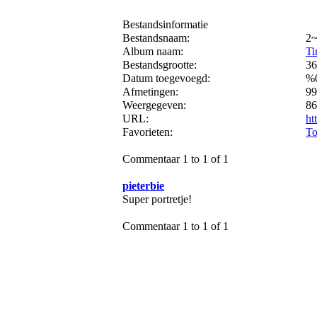
Bestandsinformatie
Bestandsnaam:
2~
Album naam:
Ti
Bestandsgrootte:
36
Datum toegevoegd:
%
Afmetingen:
99
Weergegeven:
86
URL:
ht
Favorieten:
To
Commentaar 1 to 1 of 1
pieterbie
Super portretje!
Commentaar 1 to 1 of 1