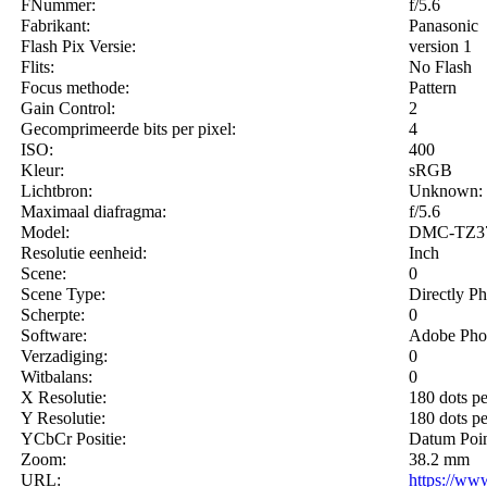
FNummer:
f/5.6
Fabrikant:
Panasonic
Flash Pix Versie:
version 1
Flits:
No Flash
Focus methode:
Pattern
Gain Control:
2
Gecomprimeerde bits per pixel:
4
ISO:
400
Kleur:
sRGB
Lichtbron:
Unknown: 
Maximaal diafragma:
f/5.6
Model:
DMC-TZ3
Resolutie eenheid:
Inch
Scene:
0
Scene Type:
Directly P
Scherpte:
0
Software:
Adobe Pho
Verzadiging:
0
Witbalans:
0
X Resolutie:
180 dots p
Y Resolutie:
180 dots p
YCbCr Positie:
Datum Poi
Zoom:
38.2 mm
URL:
https://ww