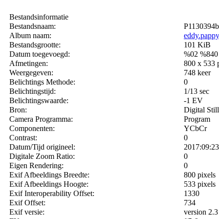
Bestandsinformatie
Bestandsnaam:
P1130394b
Album naam:
eddy.papp
Bestandsgrootte:
101 KiB
Datum toegevoegd:
%02 %840
Afmetingen:
800 x 533 
Weergegeven:
748 keer
Belichtings Methode:
0
Belichtingstijd:
1/13 sec
Belichtingswaarde:
-1 EV
Bron:
Digital Sti
Camera Programma:
Program
Componenten:
YCbCr
Contrast:
0
Datum/Tijd origineel:
2017:09:23
Digitale Zoom Ratio:
0
Eigen Rendering:
0
Exif Afbeeldings Breedte:
800 pixels
Exif Afbeeldings Hoogte:
533 pixels
Exif Interoperability Offset:
1330
Exif Offset:
734
Exif versie:
version 2.3