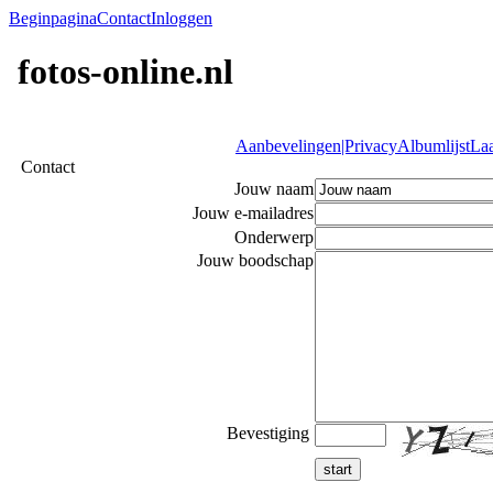
Beginpagina
Contact
Inloggen
fotos-online.nl
Aanbevelingen|Privacy
Albumlijst
Laa
Contact
Jouw naam
Jouw e-mailadres
Onderwerp
Jouw boodschap
Bevestiging
start